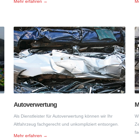
Mehr erfahren →
M
Autoverwertung
M
Als Dienstleister für Autoverwertung können wir Ihr
Wi
Altfahrzeug fachgerecht und unkompliziert entsorgen.
Ze
fa
Mehr erfahren →