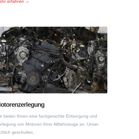
ehr erfahren →
otorenzerlegung
r bieten Ihnen eine fachgerechte Entsorgung und
rlegung von Motoren Ihrer Altfahrzeuge an. Unser
chlich geschultes...