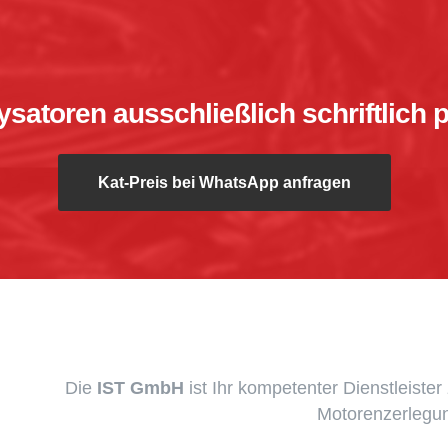
lysatoren ausschließlich schriftlic
Kat-Preis bei WhatsApp anfragen
Die
IST GmbH
ist Ihr kompetenter Dienstleiste
Motorenzerlegun