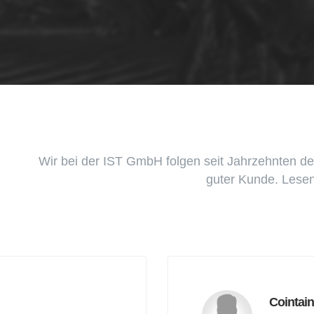
Wir bei der IST GmbH folgen seit Jahrzehnten de
guter Kunde. Lesen
Cointain