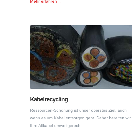
Mehr erfahren →
Kabelrecycling
Ressourcen-Schonung ist unser oberstes Ziel, auch
wenn es um Kabel entsorgen geht. Daher bereiten wir
Ihre Altkabel umweltgerecht...